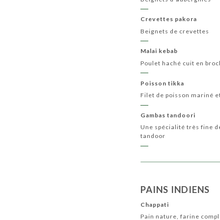
Crevettes pakora
Beignets de crevettes
Malai kebab
Poulet haché cuit en broc
Poisson tikka
Filet de poisson mariné et
Gambas tandoori
Une spécialité très fine
tandoor
PAINS INDIENS
Chappati
Pain nature, farine comp