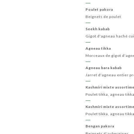
Poulet pakora
Beignets de poulet
Seekh kabab
Gigot d'agneau haché cui
Agneau tikka
Morceaux de gigot d'agne
Agneau bara kabab
Jarret d'agneau entier pr
Kashmiri mixte assortime
Poulet tikka, agneau tikk
Kashmiri mixte assortime
Poulet tikka, agneau tikk
Bengan pakora
Beignets d'aubergines