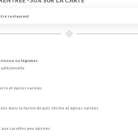
 RENTRÉE -30% SUR LA CARTE*
ARIEN
MENUS RAJA
BOISSONS
CARTE DES VINS
otre restaurant
 poisson ou légumes
raditionnelle
rre et épices variées
es dans la farine de pois chiche et épices variées
 aux carottes peu épicées