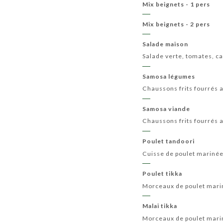
Mix beignets - 1 pers
Mix beignets - 2 pers
Salade maison
Salade verte, tomates, ca
Samosa légumes
Chaussons frits fourrés a
Samosa viande
Chaussons frits fourrés 
Poulet tandoori
Cuisse de poulet marinée 
Poulet tikka
Morceaux de poulet mariné
Malai tikka
Morceaux de poulet mariné