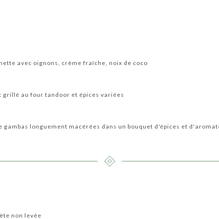
hette avec oignons, crème fraîche, noix de coco
 grillé au four tandoor et épices variées
 de gambas longuement macérées dans un bouquet d'épices et d'aromate
lète non levée