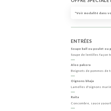
OFFRE SPÉCIALE
MENU ENFANT
MENU RANI
MENU VÉGÉT
*Voir modalité dans v
ENTRÉES
Soupe ball ou poulet ou
Soupe de lentilles façon t
Aloo pakora
Beignets de pommes de te
Oignons bhaja
Lamelles d'oignons mariné
Raita
Concombre, sauce yaourt