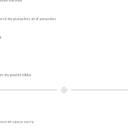
viande hachée
ourré de pistaches et d’amandes
t
ec du poulet tikka
coco et sauce curry