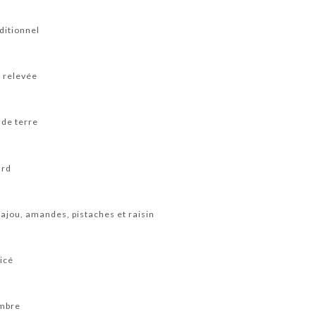
ditionnel
 relevée
de terre
ard
ajou, amandes, pistaches et raisin
picé
embre