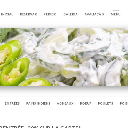
 INICIAL
RESERVAR
PEDIDO
GALERIA
AVALIAÇÃO
MENU
ENTRÉES
PAINS INDIENS
AGNEAUX
BOEUF
POULETS
POI
DU CHEF
BIRYANIS
PLATS VÉGÉTARIENS
MENU KASHMIR