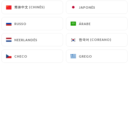
简体中文 (CHINÊS)
简体中文 (CHINÊS)
JAPONÊS
JAPONÊS
PT
MENU
RUSSO
RUSSO
ÁRABE
ÁRABE
한국어 (COREANO)
한국어 (COREANO)
NEERLANDÊS
NEERLANDÊS
/
PÁGINA INICIAL
GALERIA
CHECO
CHECO
GREGO
GREGO
Galeria