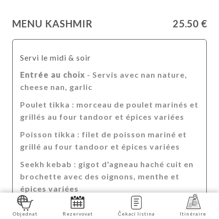
MENU KASHMIR
25.50 €
Servi le midi & soir
Entrée au choix
- Servis avec nan nature,
cheese nan, garlic
Poulet tikka : morceau de poulet marinés et
grillés au four tandoor et épices variées
Poisson tikka : filet de poisson mariné et
grillé au four tandoor et épices variées
Seekh kebab : gigot d'agneau haché cuit en
brochette avec des oignons, menthe et
épices variées
Samosa légumes : chausson frits et
Objednat
Rezervovat
Čekací listina
Itinéraire
fourrées aux pommes de terre et aux