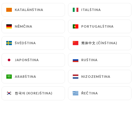
KATALÁNŠTINA
KATALÁNŠTINA
ITALŠTINA
ITALŠTINA
Agneau punjabi
Curry de poulet un peu épicé
NĚMČINA
NĚMČINA
PORTUGALŠTINA
PORTUGALŠTINA
14.50€
简体中文 (ČÍNŠTINA)
简体中文 (ČÍNŠTINA)
ŠVÉDŠTINA
ŠVÉDŠTINA
Agneau ginger
Curry d'agneau au gingembre
JAPONŠTINA
JAPONŠTINA
RUŠTINA
RUŠTINA
14.50€
ARABŠTINA
ARABŠTINA
NIZOZEMŠTINA
NIZOZEMŠTINA
Agneau bangan
Agneau préparé avec des aubergines
한국어 (KOREJŠTINA)
한국어 (KOREJŠTINA)
ŘEČTINA
ŘEČTINA
14.50€
Agneau dall
Curry d'agneau avec lentilles
14.50€