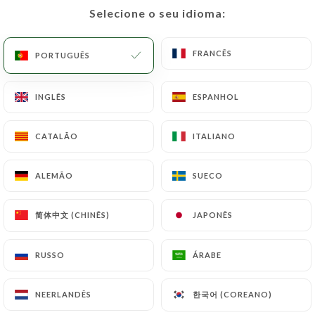
Selecione o seu idioma:
Selecione o seu idioma:
FRANCÊS
FRANCÊS
PORTUGUÊS
PORTUGUÊS
Trésor du
INGLÊS
INGLÊS
ESPANHOL
ESPANHOL
Kashmir
CATALÃO
CATALÃO
ITALIANO
ITALIANO
126 AVALIAÇÃO
ALEMÃO
ALEMÃO
SUECO
SUECO
RESTAURANT INDIEN
6 Passage Brady
简体中文 (CHINÊS)
简体中文 (CHINÊS)
JAPONÊS
JAPONÊS
75010 Paris France
RUSSO
RUSSO
ÁRABE
ÁRABE
한국어 (COREANO)
한국어 (COREANO)
NEERLANDÊS
NEERLANDÊS
Quem somos?