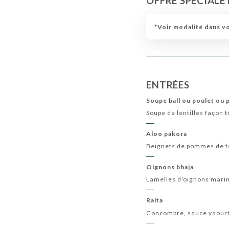
OFFRE SPÉCIALE
MENU ENFANT
MENU RANI
MENU VÉGÉT
*Voir modalité dans v
ENTRÉES
Soupe ball ou poulet ou
Soupe de lentilles façon t
Aloo pakora
Beignets de pommes de te
Oignons bhaja
Lamelles d'oignons mariné
Raita
Concombre, sauce yaourt