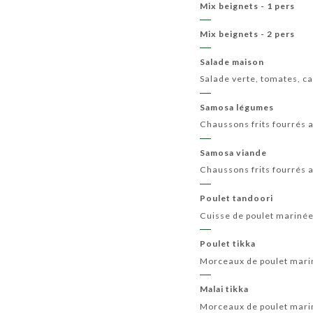
Mix beignets - 1 pers
Mix beignets - 2 pers
Salade maison
Salade verte, tomates, ca
Samosa légumes
Chaussons frits fourrés a
Samosa viande
Chaussons frits fourrés 
Poulet tandoori
Cuisse de poulet marinée 
Poulet tikka
Morceaux de poulet mariné
Malai tikka
Morceaux de poulet mariné