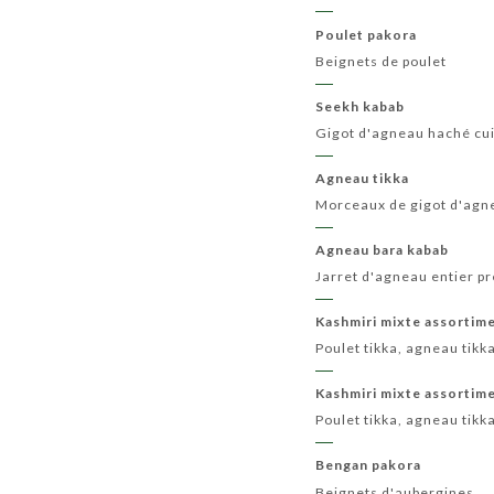
Poulet pakora
Beignets de poulet
Seekh kabab
Gigot d'agneau haché cui
Agneau tikka
Morceaux de gigot d'agne
Agneau bara kabab
Jarret d'agneau entier pr
Kashmiri mixte assortime
Poulet tikka, agneau tikk
Kashmiri mixte assortime
Poulet tikka, agneau tikk
Bengan pakora
Beignets d'aubergines