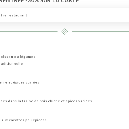
 RENTRÉE -30% SUR LA CARTE*
ARIEN
MENUS RAJA
BOISSONS
CARTE DES VINS
otre restaurant
 poisson ou légumes
raditionnelle
rre et épices variées
es dans la farine de pois chiche et épices variées
 aux carottes peu épicées