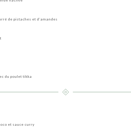
viande hachée
ourré de pistaches et d’amandes
t
ec du poulet tikka
coco et sauce curry