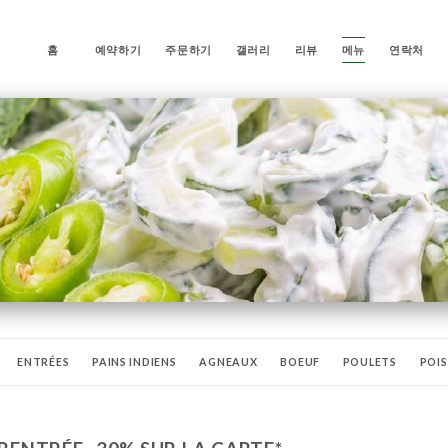
홈
예약하기
주문하기
갤러리
리뷰
메뉴
연락처
ENTRÉES
PAINS INDIENS
AGNEAUX
BOEUF
POULETS
POI
DU CHEF
BIRYANIS
PLATS VÉGÉTARIENS
MENU KASHMIR