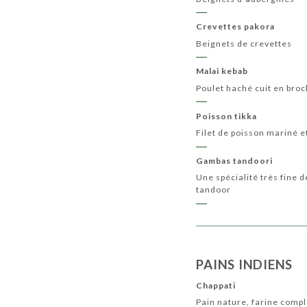
Crevettes pakora
Beignets de crevettes
Malai kebab
Poulet haché cuit en broc
Poisson tikka
Filet de poisson mariné et
Gambas tandoori
Une spécialité très fine
tandoor
PAINS INDIENS
Chappati
Pain nature, farine comp