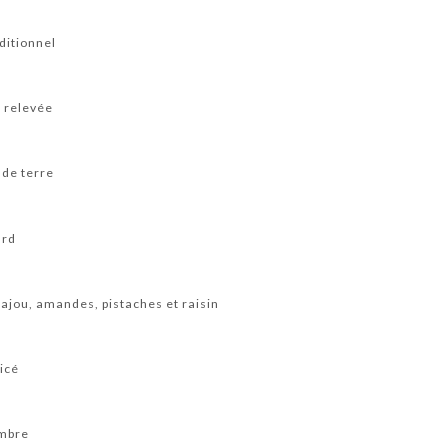
ditionnel
 relevée
de terre
ard
ajou, amandes, pistaches et raisin
picé
embre