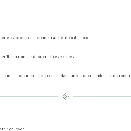
hette avec oignons, crème fraîche, noix de coco
 grillé au four tandoor et épices variées
 de gambas longuement macérées dans un bouquet d'épices et d'aromate
lète non levée