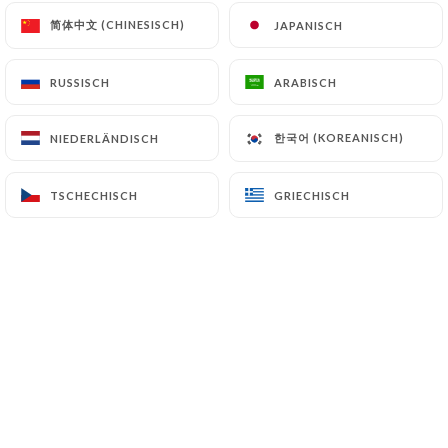
简体中文 (CHINESISCH)
简体中文 (CHINESISCH)
JAPANISCH
JAPANISCH
DE
MENÜ
RUSSISCH
RUSSISCH
ARABISCH
ARABISCH
한국어 (KOREANISCH)
한국어 (KOREANISCH)
NIEDERLÄNDISCH
NIEDERLÄNDISCH
/
START
GALERIE
TSCHECHISCH
TSCHECHISCH
GRIECHISCH
GRIECHISCH
Galerie