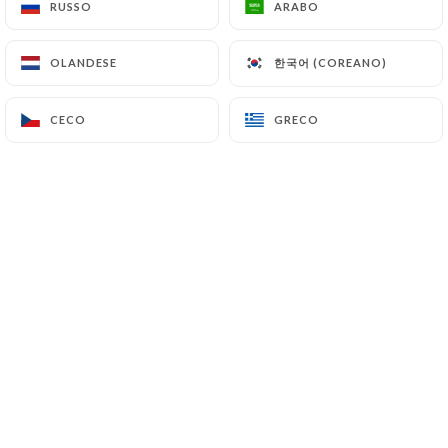
RUSSO
RUSSO
ARABO
ARABO
한국어 (COREANO)
한국어 (COREANO)
OLANDESE
OLANDESE
jerome t. ha lasciato una recensione
J
5/5
CECO
CECO
GRECO
GRECO
05/07/2026
•
12:17
Axel F. ha lasciato una recensione
A
5/5
Accueil très jovial et serveurs très
agréables et professionels. Un réel plaisir
pour découvrir les mets de la culture
indienne. Je recommande totalement !
02/07/2026
•
09:33
Laurence D. ha lasciato una
L