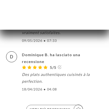
bon accueil. Nous avons eu le plaisir par ce
beau temps de déjeuner en terrasse au
passage Brady lieu calme. C'est la seconde
fois que nous venons et nous sommes
vraiment satisfaites.
09/05/2026
•
07:33
Dominique B. ha lasciato una
D
recensione
5/5
Des plats authentiques cuisinés à la
perfection.
18/04/2026
•
04:08