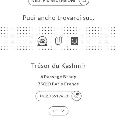
VEDI PIÙ RECENSIONI
Puoi anche trovarci su…
Trésor du Kashmir
6 Passage Brady
75010 Paris France
+33175519653
IT