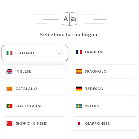
IT
MENU
Seleziona la tua lingua:
Seleziona la tua lingua:
FRANCESE
FRANCESE
ITALIANO
ITALIANO
/
PAGINA INIZIALE
RECENSIONI
Recensioni
INGLESE
INGLESE
SPAGNOLO
SPAGNOLO
CATALANO
CATALANO
TEDESCO
TEDESCO
126 recensioni su Uniiti
PORTOGHESE
PORTOGHESE
SVEDESE
SVEDESE
4.5 / 5
简体中文 (CINESE)
简体中文 (CINESE)
GIAPPONESE
GIAPPONESE
Recensioni autentiche e verificate al 100%.