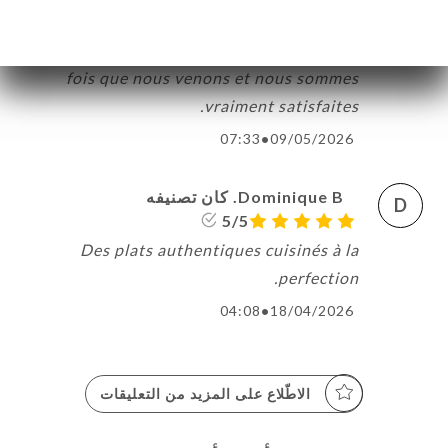
beau temps de déjeuner en terrasse au
passage Brady lieu calme. C'est la seconde
fois que nous venons et nous sommes
vraiment satisfaites.
07:33
•
09/05/2026
Dominique B. كان تصنيفه
D
5/5
Des plats authentiques cuisinés à la
perfection.
04:08
•
18/04/2026
الاطّلاع على المزيد من التعليقات