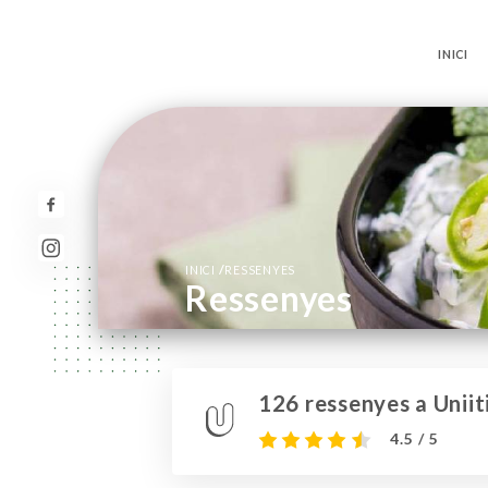
INICI
/
INICI
RESSENYES
Ressenyes
126 ressenyes a Uniit
4.5 / 5