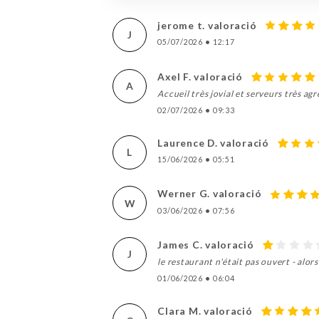
jerome t. valoració
J
05/07/2026
•
12:17
Axel F. valoració
A
Accueil très jovial et serveurs très ag
02/07/2026
•
09:33
Laurence D. valoració
L
15/06/2026
•
05:51
Werner G. valoració
W
03/06/2026
•
07:56
James C. valoració
J
le restaurant n'était pas ouvert - alor
01/06/2026
•
06:04
Clara M. valoració