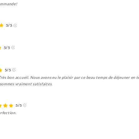
ecommande!
5/5
5/5
5/5
Très bon accueil. Nous avons eu le plaisir par ce beau temps de déjeuner en t
sommes vraiment satisfaites.
5/5
erfection.