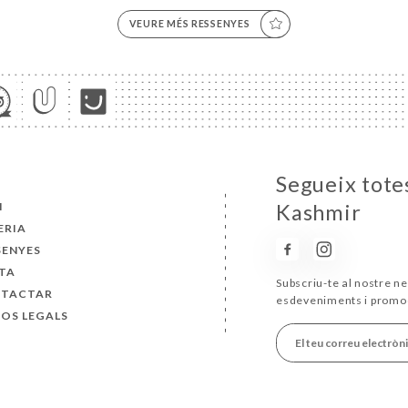
VEURE MÉS RESSENYES
Segueix totes
I
Kashmir
ERIA
SENYES
TA
Subscriu-te al nostre ne
TACTAR
esdeveniments i promo
SOS LEGALS