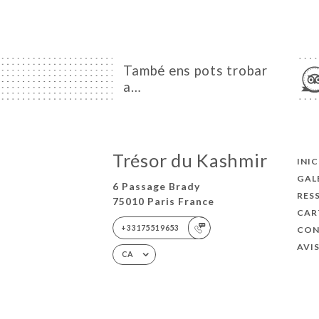
També ens pots trobar
a…
Trésor du Kashmir
INIC
GAL
6 Passage Brady
RES
75010 Paris France
CAR
+33175519653
CON
AVI
CA