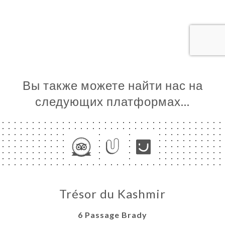
ЦА
ИРОВАТЬ
ЗАТЬ
ЕРЕЯ
ЫВЫ
НЮ
Вы также можете найти нас на
ЬСЯ С
следующих платформах…
Trésor du Kashmir
6 Passage Brady