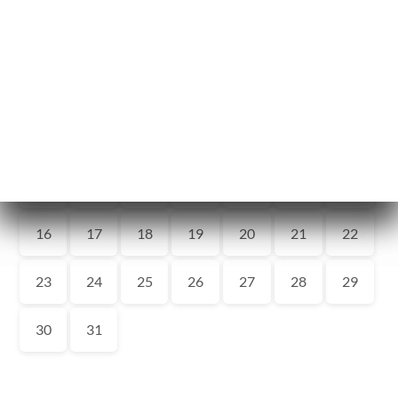
ー
約
文