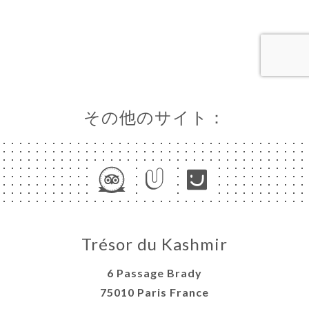
ャ
リ
ビ
ー
その他のサイト：
ニ
ー
絡
Trésor du Kashmir
6 Passage Brady
75010 Paris France