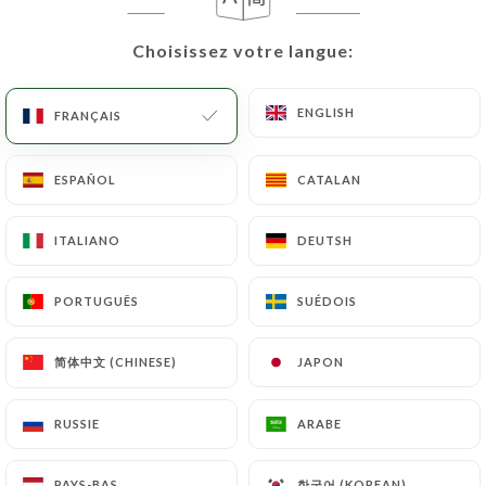
Choisissez votre langue:
Choisissez votre langue:
Trésor du
ENGLISH
ENGLISH
FRANÇAIS
FRANÇAIS
Kashmir
ESPAÑOL
ESPAÑOL
CATALAN
CATALAN
126 AVIS
ITALIANO
ITALIANO
DEUTSH
DEUTSH
RESTAURANT INDIEN
PORTUGUÊS
PORTUGUÊS
SUÉDOIS
SUÉDOIS
6 Passage Brady
75010 Paris France
简体中文 (CHINESE)
简体中文 (CHINESE)
JAPON
JAPON
RUSSIE
RUSSIE
ARABE
ARABE
Qui sommes nous?
한국어 (KOREAN)
한국어 (KOREAN)
PAYS-BAS
PAYS-BAS